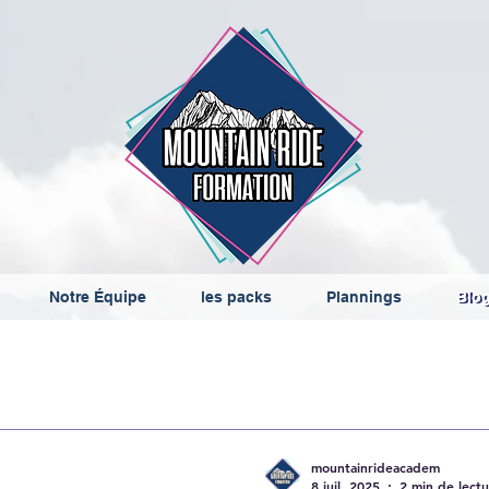
Notre Équipe
les packs
Plannings
Blo
mountainrideacadem
8 juil. 2025
2 min de lect