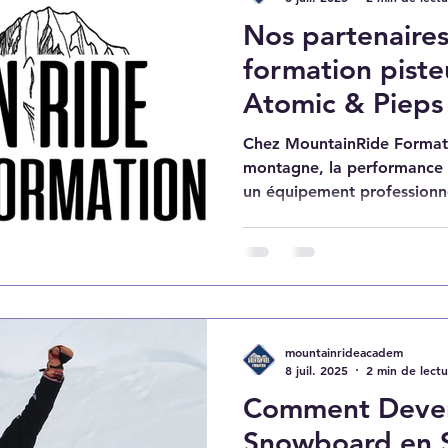
Nos partenaires
formation piste
Atomic & Pieps 
au service de 
Chez MountainRide Formati
montagne, la performance e
un équipement professionnel
mountainrideacadem
8 juil. 2025
2 min de lect
Comment Deven
Snowboard en S