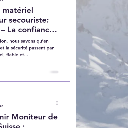
 matériel
ur secouriste:
– La confiance
la montagne
on, nous savons qu’en
t la sécurité passent par
, fiable et...
ure
ir Moniteur de
uisse :