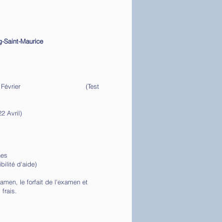
g-Saint-Maurice
 vendredi 2 Février (T
est
il au 19 Avril
2 Avril)
nes
bilité d'aide)
amen, le forfait de l'examen et
 frais.