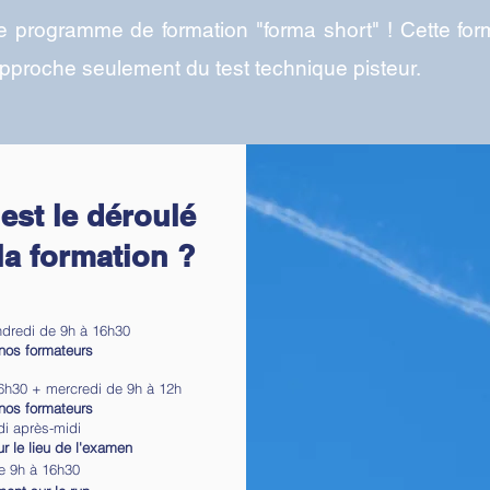
 programme de formation "forma short" ! Cette form
approche seulement du test technique pisteur.
est le déroulé
la formation ?
:
ndredi de 9h à 16h30
nos formateurs
16h30 +
mercredi de 9h à 12h
nos formateurs
i après-midi
 le lieu de l'examen
e 9h à 16h30