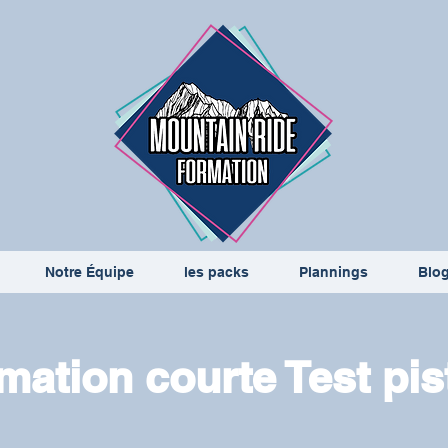
Notre Équipe
les packs
Plannings
Blo
mation courte Test pis