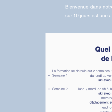
Bienvenue dans notre
sur 10 jours est une 
Quel 
de 
La formation se déroule sur 2 semaines 
Semaine 1 :
du lundi au ve
ski avec 
Semaine 2 :
lundi / mardi de 9h à 
ski avec 
mercred
déplacement sur
jeudi d